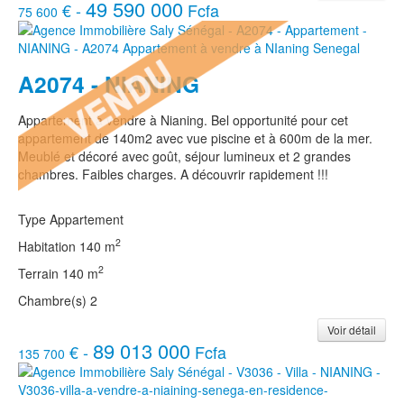
49 590 000
€ -
Fcfa
75 600
A2074 - NIANING
Appartement à vendre à Nianing. Bel opportunité pour cet
appartement de 140m2 avec vue piscine et à 600m de la mer.
Meublé et décoré avec goût, séjour lumineux et 2 grandes
chambres. Faibles charges. A découvrir rapidement !!!
Type
Appartement
2
Habitation
140 m
2
Terrain
140 m
Chambre(s)
2
Voir détail
89 013 000
€ -
Fcfa
135 700