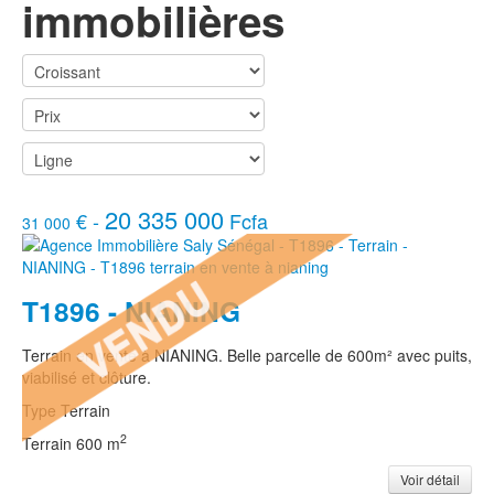
immobilières
20 335 000
€ -
Fcfa
31 000
T1896 - NIANING
Terrain en vente à NIANING. Belle parcelle de 600m² avec puits,
viabilisé et clôture.
Type
Terrain
2
Terrain
600 m
Voir détail