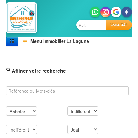
Votre Réf.
⬅
Menu Immobilier La Lagune
Accueil
Nos biens
Vivre au Sénégal
Villes
Affiner votre recherche
Photos
Agences
Référence à rechercher
Contactez-nous
J’aimerais
Quoi
Budget
Ville