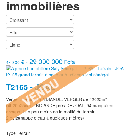
immobilières
29 000 000
€ -
Fcfa
44 300
T2165 - JOAL
Verger à vendre à NDIANDE. VERGER de 42025m²
(4h20a25ca) à NDIANDE près DE JOAL, 94 manguiers
occupant un peu moins de la moitié du terrain,
2 puits(nappe d'eau à quelques mètres)
Type
Terrain