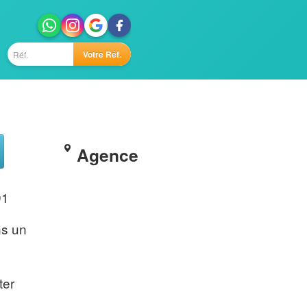
Votre Réf.
Agence
91
é
ns un
ter