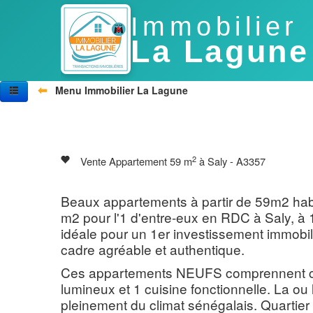
Immobilier
La Lagune
⬅
Menu Immobilier La Lagune
Accueil
Nos biens
Vivre au Sénégal
Villes
2
Vente Appartement 59 m
à Saly - A3357
Photos
Agences
Contactez-nous
Beaux appartements à partir de 59m2 habi
m2 pour l'1 d'entre-eux en RDC à Saly, à 
idéale pour un 1er investissement immobi
cadre agréable et authentique.
Ces appartements NEUFS comprennent cha
lumineux et 1 cuisine fonctionnelle. La ou 
pleinement du climat sénégalais. Quartie