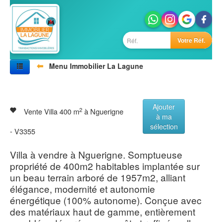
Votre Réf.
⬅
Menu Immobilier La Lagune
Accueil
Nos biens
Vivre au Sénégal
Ajouter
Villes
2
Vente Villa 400 m
à Nguerigne
à ma
Photos
sélection
Agences
- V3355
Contactez-nous
Villa à vendre à Nguerigne. Somptueuse
propriété de 400m2 habitables implantée sur
un beau terrain arboré de 1957m2, alliant
élégance, modernité et autonomie
énergétique (100% autonome). Conçue avec
des matériaux haut de gamme, entièrement