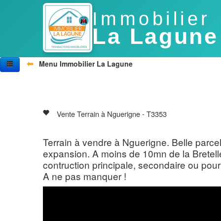
Immobilier
La Lagune
⬅
Menu Immobilier La Lagune
Accueil
Nos biens
Vivre au Sénégal
Villes
Vente Terrain à Nguerigne - T3353
Photos
Agences
Contactez-nous
Terrain à vendre à Nguerigne. Belle parcel
expansion. A moins de 10mn de la Bretelle
contruction principale, secondaire ou pou
A ne pas manquer !