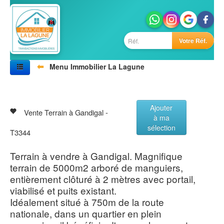
Votre Réf.
⬅
Menu Immobilier La Lagune
Accueil
Nos biens
Vivre au Sénégal
Ajouter
Villes
Vente Terrain à Gandigal -
à ma
Photos
sélection
Agences
T3344
Contactez-nous
Terrain à vendre à Gandigal. Magnifique
terrain de 5000m2 arboré de manguiers,
entièrement clôturé à 2 mètres avec portail,
viabilisé et puits existant.
Idéalement situé à 750m de la route
nationale, dans un quartier en plein