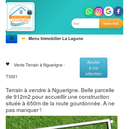
Votre Réf.
⬅
Menu Immobilier La Lagune
Accueil
Nos biens
Vivre au Sénégal
Ajouter
Villes
Vente Terrain à Nguerigne -
à ma
Photos
sélection
Agences
T3321
Contactez-nous
Terrain à vendre à Nguerigne. Belle parcelle
de 912m2 pour accueillir une construction
située à 650m de la route gourdonnée. A ne
pas manquer !