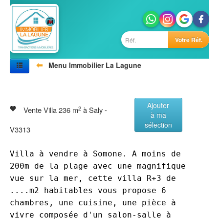
Votre Réf.
⬅
Menu Immobilier La Lagune
Accueil
Nos biens
Vivre au Sénégal
Ajouter
Villes
2
Vente Villa 236 m
à Saly -
à ma
Photos
sélection
Agences
V3313
Contactez-nous
Villa à vendre à Somone. A moins de
200m de la plage avec une magnifique
vue sur la mer, cette villa R+3 de
....m2 habitables vous propose 6
chambres, une cuisine, une pièce à
vivre composée d'un salon-salle à